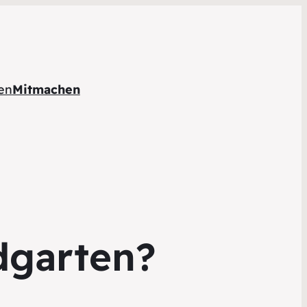
en
Mitmachen
dgarten?