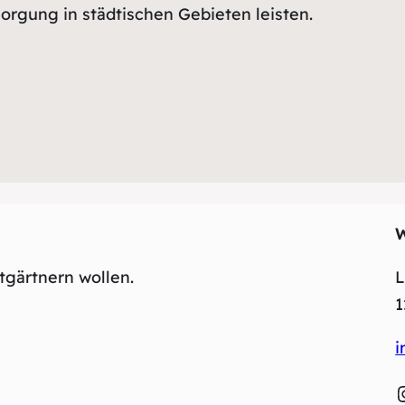
orgung in städtischen Gebieten leisten.
tgärtnern wollen.
L
1
i
Inst