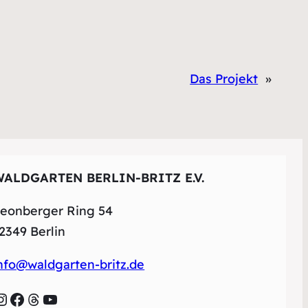
Das Projekt
»
WALDGARTEN BERLIN-BRITZ E.V.
eonberger Ring 54
2349 Berlin
nfo@waldgarten-britz.de
agram
Facebook
Threads
YouTube