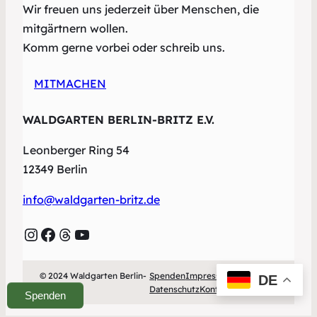
Wir freuen uns jederzeit über Menschen, die
mitgärtnern wollen.
Komm gerne vorbei oder schreib uns.
MITMACHEN
WALDGARTEN BERLIN-BRITZ E.V.
Leonberger Ring 54
12349 Berlin
info@waldgarten-britz.de
Instagram
Facebook
Threads
YouTube
© 2024 Waldgarten Berlin-
Spenden
Impressum
DE
Britz e.V.
Datenschutz
Kontakt
Spenden