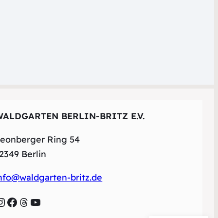
WALDGARTEN BERLIN-BRITZ E.V.
eonberger Ring 54
2349 Berlin
nfo@waldgarten-britz.de
agram
Facebook
Threads
YouTube