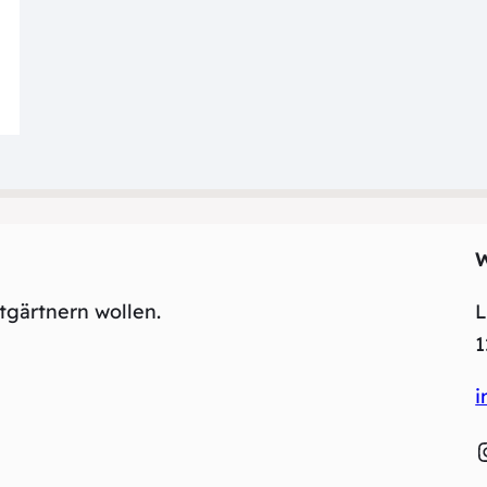
tgärtnern wollen.
L
1
i
Inst