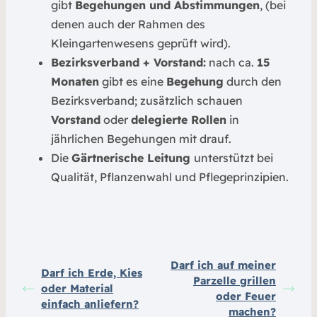
gibt
Begehungen und Abstimmungen
, (bei
denen auch der Rahmen des
Kleingartenwesens geprüft wird).
Bezirksverband + Vorstand:
nach ca.
15
Monaten
gibt es eine
Begehung
durch den
Bezirksverband; zusätzlich schauen
Vorstand
oder
delegierte Rollen
in
jährlichen Begehungen mit drauf.
Die
Gärtnerische Leitung
unterstützt bei
Qualität, Pflanzenwahl und Pflegeprinzipien.
Darf ich auf meiner
Darf ich Erde, Kies
Parzelle grillen
oder Material
oder Feuer
einfach anliefern?
machen?